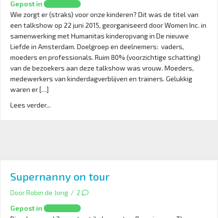
Gepost in
Opvoeding
en
Wie zorgt er (straks) voor onze kinderen? Dit was de titel van
verzorging
een talkshow op 22 juni 2015, georganiseerd door Women Inc. in
samenwerking met Humanitas kinderopvang in De nieuwe
Liefde in Amsterdam. Doelgroep en deelnemers: vaders,
moeders en professionals. Ruim 80% (voorzichtige schatting)
van de bezoekers aan deze talkshow was vrouw. Moeders,
medewerkers van kinderdagverblijven en trainers. Gelukkig
waren er […]
Lees verder...
Supernanny on tour
Door
Robin de Jong
/
2
Gepost in
Opvoeding