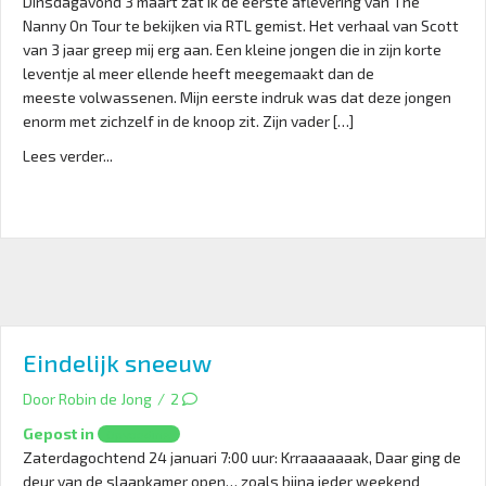
Dinsdagavond 3 maart zat ik de eerste aflevering van The
Nanny On Tour te bekijken via RTL gemist. Het verhaal van Scott
van 3 jaar greep mij erg aan. Een kleine jongen die in zijn korte
leventje al meer ellende heeft meegemaakt dan de
meeste volwassenen. Mijn eerste indruk was dat deze jongen
enorm met zichzelf in de knoop zit. Zijn vader […]
Lees verder...
Eindelijk sneeuw
Door
Robin de Jong
/
2
Gepost in
Opvoeding
Zaterdagochtend 24 januari 7:00 uur: Krraaaaaaak, Daar ging de
deur van de slaapkamer open… zoals bijna ieder weekend