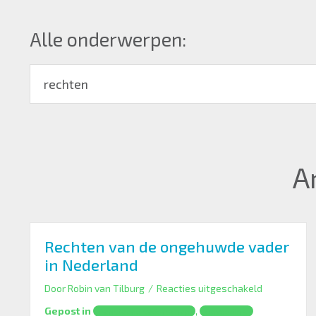
Alle onderwerpen:
A
Rechten van de ongehuwde vader
in Nederland
voor
Door
Robin van Tilburg
/
Reacties uitgeschakeld
Rechten
Gepost in
,
Aanstaand vaderschap
Opvoeding