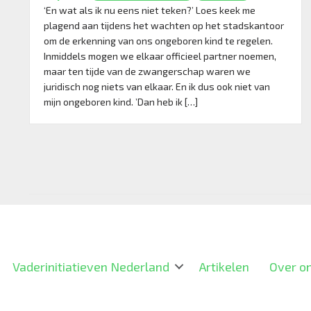
van
‘En wat als ik nu eens niet teken?’ Loes keek me
de
plagend aan tijdens het wachten op het stadskantoor
ongehuwde
om de erkenning van ons ongeboren kind te regelen.
vader
Inmiddels mogen we elkaar officieel partner noemen,
in
maar ten tijde van de zwangerschap waren we
Nederland
juridisch nog niets van elkaar. En ik dus ook niet van
mijn ongeboren kind. ’Dan heb ik […]
Vaderinitiatieven Nederland
Artikelen
Over o