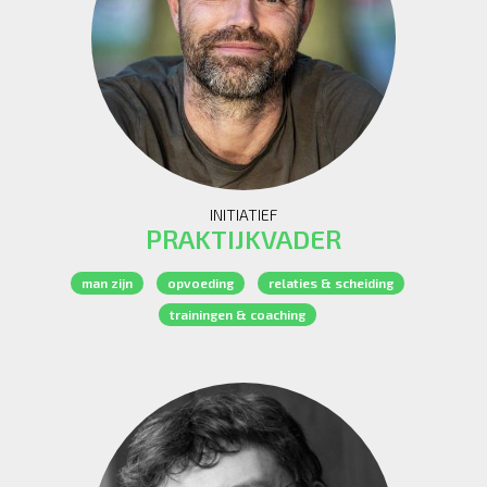
INITIATIEF
PRAKTIJKVADER
man zijn
opvoeding
relaties & scheiding
trainingen & coaching