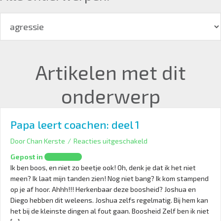
Artikelen met dit
onderwerp
Papa leert coachen: deel 1
voor
Door
Chan Kerste
/
Reacties uitgeschakeld
Papa
Gepost in
Opvoeding
leert
Ik ben boos, en niet zo beetje ook! Oh, denk je dat ik het niet
coachen:
meen? Ik laat mijn tanden zien! Nog niet bang? Ik kom stampend
deel
op je af hoor. Ahhh!!! Herkenbaar deze boosheid? Joshua en
1
Diego hebben dit weleens. Joshua zelfs regelmatig. Bij hem kan
het bij de kleinste dingen al fout gaan. Boosheid Zelf ben ik niet