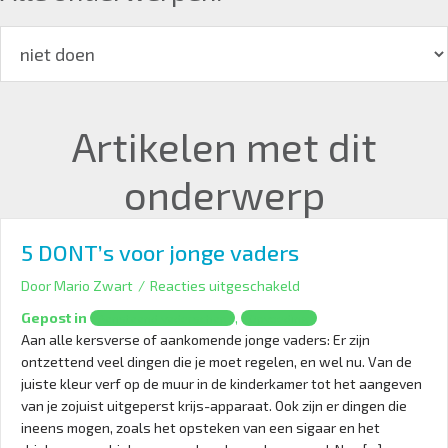
Artikelen met dit
onderwerp
5 DONT’s voor jonge vaders
voor
Door
Mario Zwart
/
Reacties uitgeschakeld
5
Gepost in
,
Aanstaand vaderschap
Opvoeding
DONT’s
Aan alle kersverse of aankomende jonge vaders: Er zijn
voor
ontzettend veel dingen die je moet regelen, en wel nu. Van de
jonge
juiste kleur verf op de muur in de kinderkamer tot het aangeven
vaders
van je zojuist uitgeperst krijs-apparaat. Ook zijn er dingen die
ineens mogen, zoals het opsteken van een sigaar en het