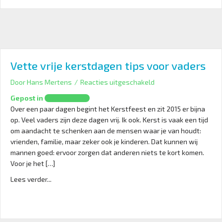
Vette vrije kerstdagen tips voor vaders
voor
Door
Hans Mertens
/
Reacties uitgeschakeld
Vette
Gepost in
Werk en zorg
vrije
Over een paar dagen begint het Kerstfeest en zit 2015 er bijna
kerstdagen
op. Veel vaders zijn deze dagen vrij. Ik ook. Kerst is vaak een tijd
tips
om aandacht te schenken aan de mensen waar je van houdt:
voor
vrienden, familie, maar zeker ook je kinderen. Dat kunnen wij
vaders
mannen goed: ervoor zorgen dat anderen niets te kort komen.
Voor je het […]
Lees verder...