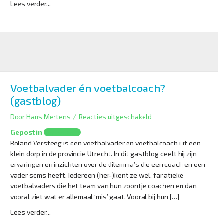
Lees verder...
Voetbalvader én voetbalcoach?
(gastblog)
voor
Door
Hans Mertens
/
Reacties uitgeschakeld
Voetbalvader
Gepost in
Opvoeding
én
Roland Versteeg is een voetbalvader en voetbalcoach uit een
voetbalcoach?
klein dorp in de provincie Utrecht. In dit gastblog deelt hij zijn
(gastblog)
ervaringen en inzichten over de dilemma’s die een coach en een
vader soms heeft. Iedereen (her-)kent ze wel, fanatieke
voetbalvaders die het team van hun zoontje coachen en dan
vooral ziet wat er allemaal ‘mis’ gaat. Vooral bij hun […]
Lees verder...