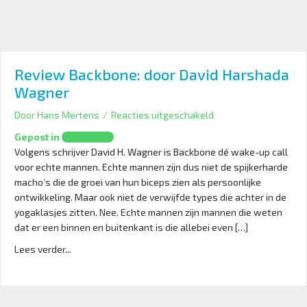
Review Backbone: door David Harshada
Wagner
voor
Door
Hans Mertens
/
Reacties uitgeschakeld
Review
Gepost in
Opvoeding
Backbone:
Volgens schrijver David H. Wagner is Backbone dé wake-up call
door
voor echte mannen. Echte mannen zijn dus niet de spijkerharde
David
macho’s die de groei van hun biceps zien als persoonlijke
Harshada
ontwikkeling. Maar ook niet de verwijfde types die achter in de
Wagner
yogaklasjes zitten. Nee. Echte mannen zijn mannen die weten
dat er een binnen en buitenkant is die allebei even […]
Lees verder...