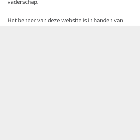
vaderschap.
Het beheer van deze website is in handen van
de Stichting voor betrokken vaderschap
ONZE MISSIE
Platform Vaderschap wil dé centrale plek
vormen waar de vader, in welk stadium van
zijn vaderschap dan ook, altijd terecht kan voor
vragen en/of ondersteuning. En waar
professionals experts en ondersteuning
kunnen vinden voor alles rondom de rol van
vaders tijdens de zwangerschap, verzorging en
opvoeding.
Het is onze missie om vaders te helpen hun rol