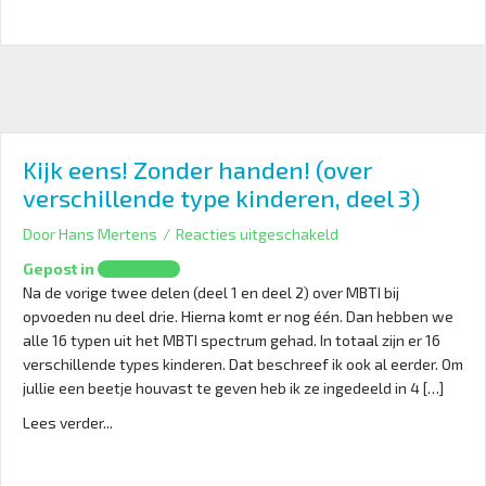
Kijk eens! Zonder handen! (over
verschillende type kinderen, deel 3)
voor
Door
Hans Mertens
/
Reacties uitgeschakeld
Kijk
Gepost in
Opvoeding
eens!
Na de vorige twee delen (deel 1 en deel 2) over MBTI bij
Zonder
opvoeden nu deel drie. Hierna komt er nog één. Dan hebben we
handen!
alle 16 typen uit het MBTI spectrum gehad. In totaal zijn er 16
(over
verschillende types kinderen. Dat beschreef ik ook al eerder. Om
verschillende
jullie een beetje houvast te geven heb ik ze ingedeeld in 4 […]
type
Lees verder...
kinderen,
deel
3)