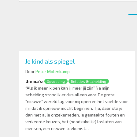
Je kind als spiegel
Door
Peter Molenkamp
thema's:
Opvoeding
Relaties & scheiding
“Als ik meer ik ben kan jij meer jij zijn” Na mijn
scheiding stond ik er dus alleen voor. De grote
“nieuwe” wereld lag voor mij open en het voelde voor
mij dat ik opnieuw mocht beginnen. Tja, daar sta je
dan met al je onzekerheden, je gemaakte fouten en
verkeerde keuzes, het (noodzakelijk) loslaten van
mensen, een nieuwe toekomst…