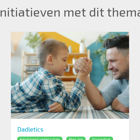
Initiatieven met dit them
Dadletics
Aanstaand vaderschap
Man zijn
Opvoeding