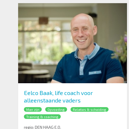
Eelco Baak, life coach voor
alleenstaande vaders
Man zijn
Opvoeding
Relaties & scheiding
Training & coaching
regio:
DEN HAAG E.O.