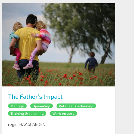
The Father’s Impact
Man zijn
Opvoeding
Relaties & scheiding
Training & coaching
Werk en zorg
regio:
HAAGLANDEN