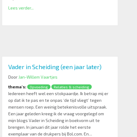
Lees verder...
Vader in Scheiding (een jaar later)
Door
Jan-Willem Vaartjes
thema's:
Opvoeding
Relaties & scheiding
Iedereen heeft wel een stokpaardje. Ik betrap mij er
op dat ik te pas en te onpas ‘de tijd vliegt’ tegen
mensen roep. Een weinig betekenisvolle uitspraak.
Een jaar geleden kreeg ik de vraag voorgelegd om
mijn blogs Vader in Scheiding in boekvorm uit te
brengen. In januari dit jaar rolde het eerste
exemplaar van de drukpers bij Bol.com. En…