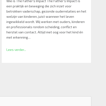
Wie is The Father’s Impact The Father’s Impact is
een praktijk en beweging die zich inzet voor
betrokken vaderschap, gezonde ouderrelaties en het
welzijn van kinderen, juist wanneer het leven
ingewikkeld wordt. Wij werken met ouders, kinderen
en professionals rondom scheiding, conflict en
herstel van contact. Altijd met oog voor het kind én
met erkenning…
Lees verder...