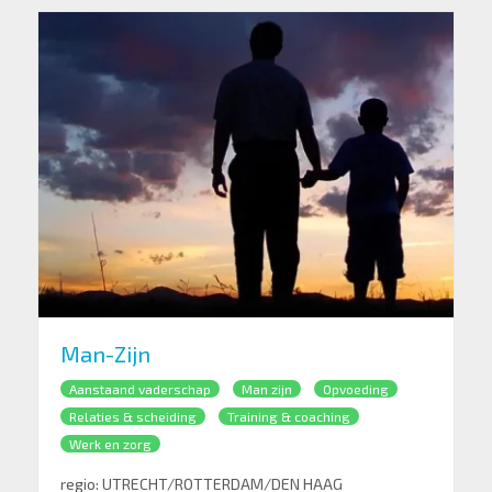
Man-Zijn
Aanstaand vaderschap
Man zijn
Opvoeding
Relaties & scheiding
Training & coaching
Werk en zorg
regio:
UTRECHT/ROTTERDAM/DEN HAAG