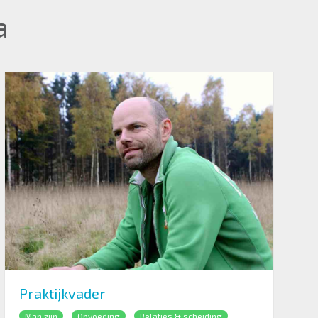
a
Praktijkvader
Man zijn
Opvoeding
Relaties & scheiding