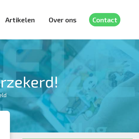
Artikelen
Over ons
Contact
rzekerd!
voor
eld
Carbidschieten:
avontuur
verzekerd!