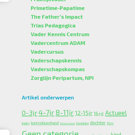
Primetime-Papatime
The Father’s Impact
Trias Pedagogica
Vader Kennis Centrum
Vadercentrum ADAM
Vadercursus
Vaderschapskennis
Vaderschapskompas
Zorglijn Peripartum, NPI
Artikel onderwerpen
4-7jr
0-3jr
8-11jr
Actueel
12-15jr
16+jr
dochter
betrokkenheid
boeken
baby
bioscoop
film
Geen categorie
kind