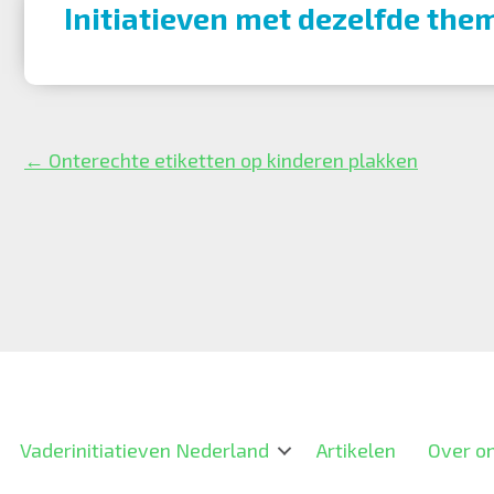
Initiatieven met dezelfde them
Posts
← Onterechte etiketten op kinderen plakken
navigation
Vaderinitiatieven Nederland
Artikelen
Over o