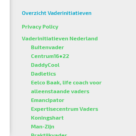
Overzicht Vaderinitiatieven
Privacy Policy
Vaderinitiatieven Nederland
Buitenvader
Centrum16●22
DaddyCool
Dadletics
Eelco Baak, life coach voor
alleenstaande vaders
Emancipator
Expertisecentrum Vaders
Koningshart
Man-Zijn
Praktijkvader