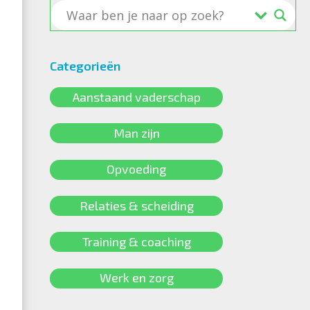
Categorieën
Aanstaand vaderschap
Man zijn
Opvoeding
Relaties & scheiding
Training & coaching
Werk en zorg