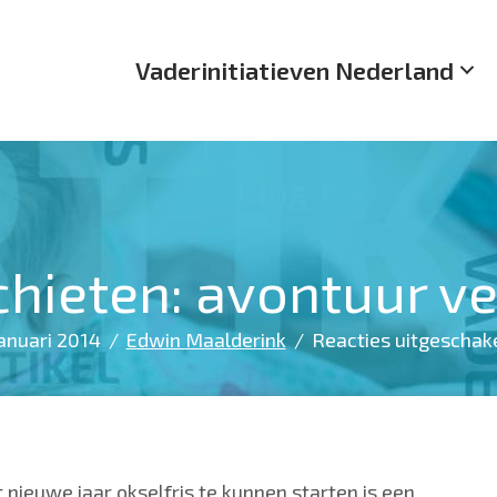
Vaderinitiatieven Nederland
chieten: avontuur ve
januari 2014
/
Edwin Maalderink
/
Reacties uitgeschak
 nieuwe jaar okselfris te kunnen starten is een