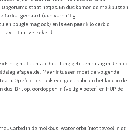
w. Opgeruimd staat netjes. En dus komen de melkbussen
ge fakkel gemaakt (een vernuftig
en bougie mag ook) en is een paar kilo carbid
ten: avontuur verzekerd!
ids nog niet eens zo heel lang geleden rustig in de box
veldslag afspeelde. Maar intussen moet de volgende
team. Op z’n minst ook een goed alibi om het kind in de
n dus. Bril op, oordoppen in (veilig = beter) en HUP de
el. Carbid in de melkbus, water erbij (niet teveel, niet