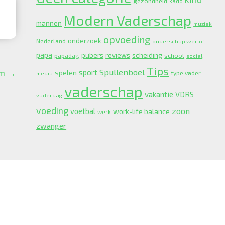
gezondheid
kado
Modern Vaderschap
mannen
muziek
opvoeding
onderzoek
Nederland
ouderschapsverlof
papa
pubers
scheiding
reviews
school
papadag
social
Tips
Spullenboel
am →
sport
spelen
type vader
media
vaderschap
vakantie
VDRS
vaderdag
voeding
zoon
voetbal
work-life balance
werk
zwanger