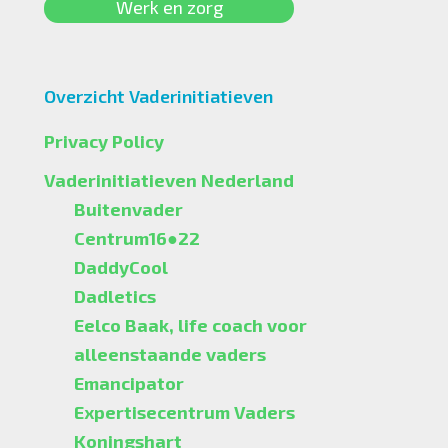
Werk en zorg
Overzicht Vaderinitiatieven
Privacy Policy
Vaderinitiatieven Nederland
Buitenvader
Centrum16●22
DaddyCool
Dadletics
Eelco Baak, life coach voor
alleenstaande vaders
Emancipator
Expertisecentrum Vaders
Koningshart