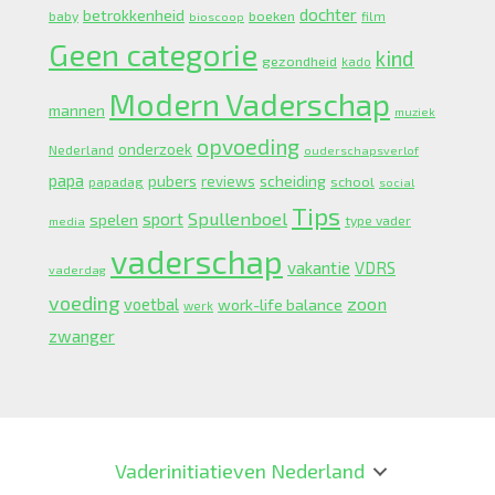
dochter
betrokkenheid
boeken
baby
bioscoop
film
Geen categorie
kind
gezondheid
kado
Modern Vaderschap
mannen
muziek
opvoeding
onderzoek
Nederland
ouderschapsverlof
papa
pubers
scheiding
reviews
school
papadag
social
Tips
Spullenboel
sport
spelen
type vader
media
vaderschap
vakantie
VDRS
vaderdag
voeding
zoon
voetbal
work-life balance
werk
zwanger
Vaderinitiatieven Nederland