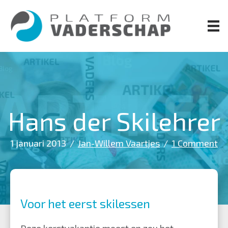
Door
naar
de
hoofd
inhoud
Hans der Skilehrer
1 januari 2013
/
Jan-Willem Vaartjes
/
1 Comment
Voor het eerst skilessen
Deze kerstvakantie moest en zou het