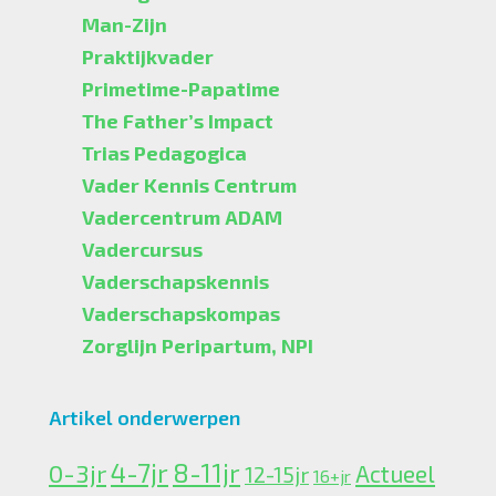
Man-Zijn
Praktijkvader
Primetime-Papatime
The Father’s Impact
Trias Pedagogica
Vader Kennis Centrum
Vadercentrum ADAM
Vadercursus
Vaderschapskennis
Vaderschapskompas
Zorglijn Peripartum, NPI
Artikel onderwerpen
4-7jr
0-3jr
8-11jr
Actueel
12-15jr
16+jr