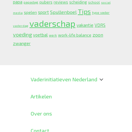
papa
pubers
scheiding
reviews
school
papadag
social
Tips
Spullenboel
sport
spelen
type vader
media
vaderschap
vakantie
VDRS
vaderdag
voeding
zoon
voetbal
work-life balance
werk
zwanger
Vaderinitiatieven Nederland
Artikelen
Over ons
Contact