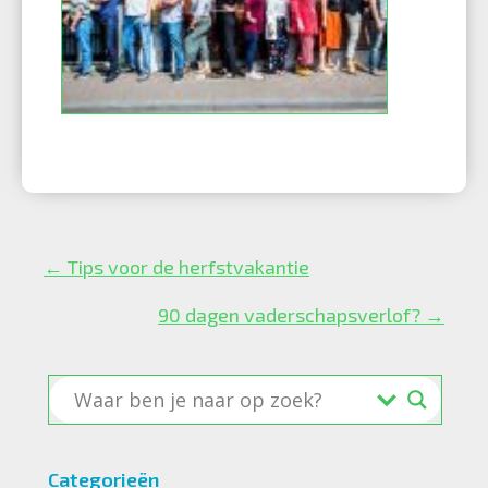
Posts
← Tips voor de herfstvakantie
navigation
90 dagen vaderschapsverlof? →
Categorieën