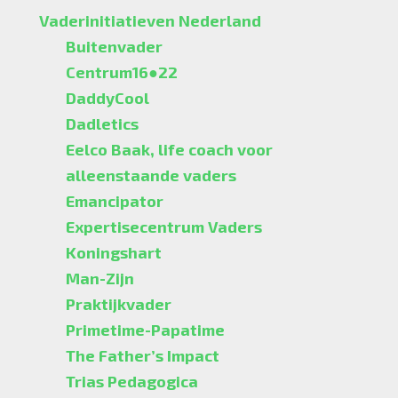
Vaderinitiatieven Nederland
Buitenvader
Centrum16●22
DaddyCool
Dadletics
Eelco Baak, life coach voor
alleenstaande vaders
Emancipator
Expertisecentrum Vaders
Koningshart
Man-Zijn
Praktijkvader
Primetime-Papatime
The Father’s Impact
Trias Pedagogica