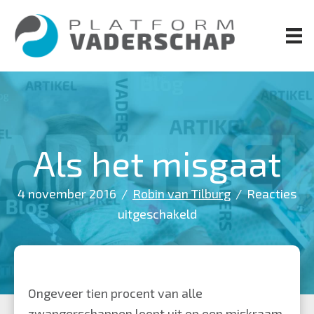
Door
naar
de
hoofd
inhoud
Als het misgaat
4 november 2016
/
Robin van Tilburg
/
Reacties
voor
uitgeschakeld
Als
het
misgaat
Ongeveer tien procent van alle
zwangerschappen loopt uit op een miskraam.