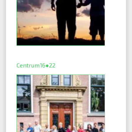
Centrum16●22