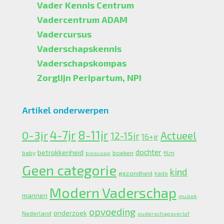
Vader Kennis Centrum
Vadercentrum ADAM
Vadercursus
Vaderschapskennis
Vaderschapskompas
Zorglijn Peripartum, NPI
Artikel onderwerpen
4-7jr
0-3jr
8-11jr
Actueel
12-15jr
16+jr
dochter
betrokkenheid
boeken
baby
bioscoop
film
Geen categorie
kind
gezondheid
kado
Modern Vaderschap
mannen
muziek
opvoeding
onderzoek
Nederland
ouderschapsverlof