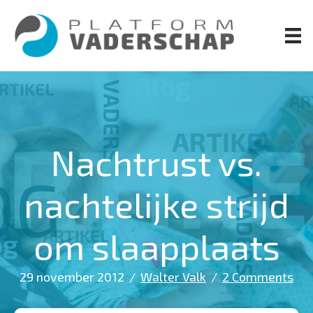
Door
naar
de
hoofd
inhoud
Nachtrust vs.
nachtelijke strijd
om slaapplaats
29 november 2012
/
Walter Valk
/
2 Comments