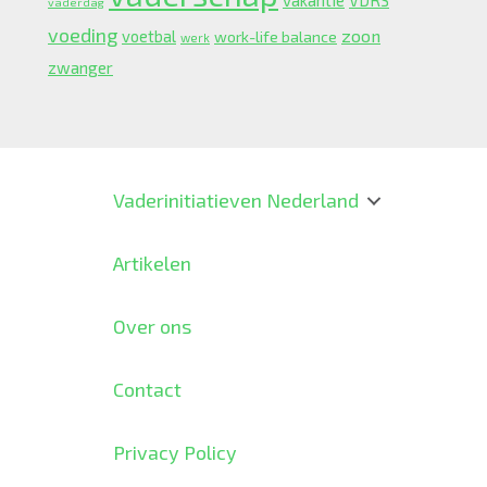
vakantie
VDRS
vaderdag
voeding
zoon
voetbal
work-life balance
werk
zwanger
Vaderinitiatieven Nederland
Artikelen
Over ons
Contact
Privacy Policy