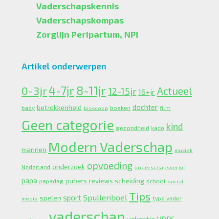
Vaderschapskennis
Vaderschapskompas
Zorglijn Peripartum, NPI
Artikel onderwerpen
4-7jr
0-3jr
8-11jr
Actueel
12-15jr
16+jr
dochter
betrokkenheid
boeken
baby
bioscoop
film
Geen categorie
kind
gezondheid
kado
Modern Vaderschap
mannen
muziek
opvoeding
onderzoek
Nederland
ouderschapsverlof
papa
pubers
scheiding
reviews
school
papadag
social
Tips
Spullenboel
sport
spelen
type vader
media
vaderschap