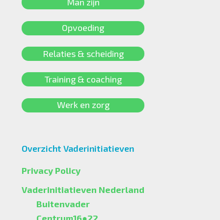
Man zijn
Opvoeding
Relaties & scheiding
Training & coaching
Werk en zorg
Overzicht Vaderinitiatieven
Privacy Policy
Vaderinitiatieven Nederland
Buitenvader
Centrum16●22