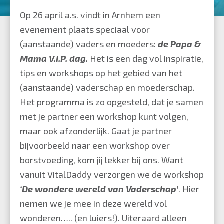
Mama
Op 26 april a.s. vindt in Arnhem een
V.I.P.
evenement plaats speciaal voor
dag
(aanstaande) vaders en moeders:
de Papa &
op
Mama V.I.P. dag.
Het is een dag vol inspiratie,
26
tips en workshops op het gebied van het
april
(aanstaande) vaderschap en moederschap.
a.s.!
Het programma is zo opgesteld, dat je samen
met je partner een workshop kunt volgen,
maar ook afzonderlijk. Gaat je partner
bijvoorbeeld naar een workshop over
borstvoeding, kom jij lekker bij ons. Want
vanuit VitalDaddy verzorgen we de workshop
‘De wondere wereld van Vaderschap’
. Hier
nemen we je mee in deze wereld vol
wonderen….. (en luiers!). Uiteraard alleen