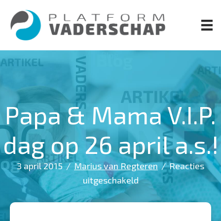
Door
naar
de
hoofd
inhoud
Papa & Mama V.I.P.
dag op 26 april a.s.!
3 april 2015
/
Marius van Regteren
/
Reacties
voor
uitgeschakeld
Papa
&