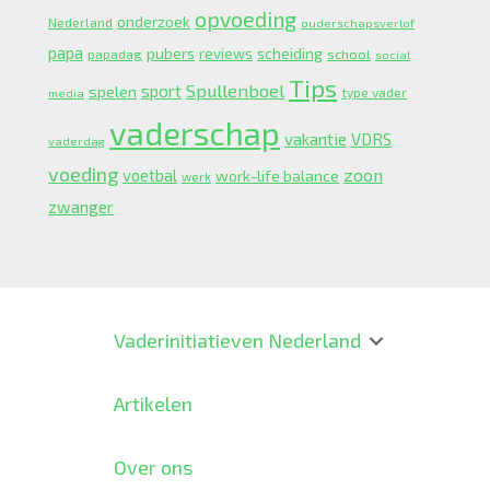
opvoeding
onderzoek
Nederland
ouderschapsverlof
papa
pubers
scheiding
reviews
school
papadag
social
Tips
Spullenboel
sport
spelen
type vader
media
vaderschap
vakantie
VDRS
vaderdag
voeding
zoon
voetbal
work-life balance
werk
zwanger
Vaderinitiatieven Nederland
Artikelen
Over ons