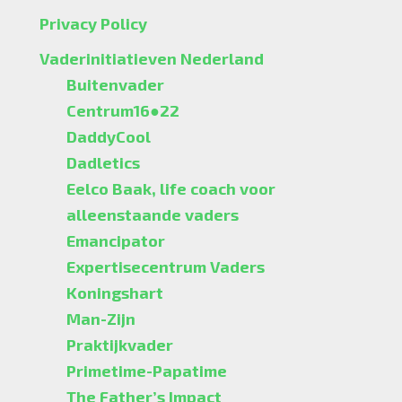
Privacy Policy
Vaderinitiatieven Nederland
Buitenvader
Centrum16●22
DaddyCool
Dadletics
Eelco Baak, life coach voor
alleenstaande vaders
Emancipator
Expertisecentrum Vaders
Koningshart
Man-Zijn
Praktijkvader
Primetime-Papatime
The Father’s Impact