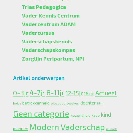
Trias Pedagogica
Vader Kennis Centrum
Vadercentrum ADAM
Vadercursus
Vaderschapskennis
Vaderschapskompas
Zorglijn Peripartum, NPI
Artikel onderwerpen
4-7jr
0-3jr
8-11jr
Actueel
12-15jr
16+jr
dochter
betrokkenheid
boeken
baby
bioscoop
film
Geen categorie
kind
gezondheid
kado
Modern Vaderschap
mannen
muziek