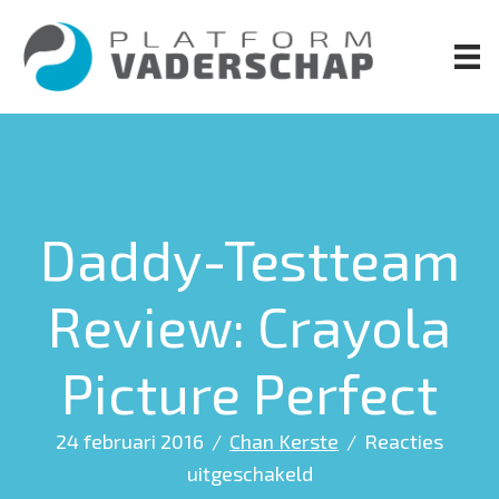
Door
naar
de
hoofd
inhoud
Daddy-Testteam
Review: Crayola
Picture Perfect
24 februari 2016
/
Chan Kerste
/
Reacties
voor
uitgeschakeld