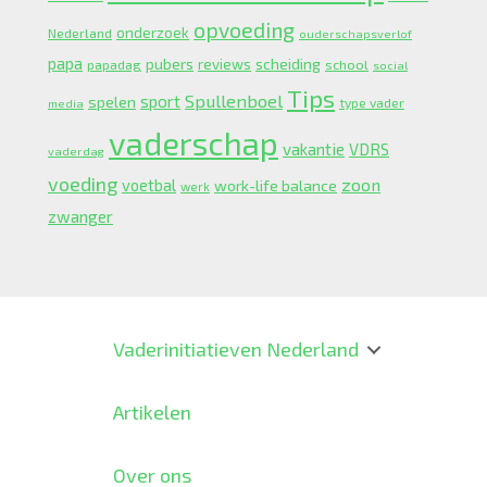
opvoeding
onderzoek
Nederland
ouderschapsverlof
papa
pubers
scheiding
reviews
school
papadag
social
Tips
Spullenboel
sport
spelen
type vader
media
vaderschap
vakantie
VDRS
vaderdag
voeding
zoon
voetbal
work-life balance
werk
zwanger
Vaderinitiatieven Nederland
Artikelen
Over ons