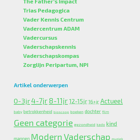
The Father’s Impact
Trias Pedagogica
Vader Kennis Centrum
Vadercentrum ADAM
Vadercursus
Vaderschapskennis
Vaderschapskompas
Zorglijn Peripartum, NPI
Artikel onderwerpen
4-7jr
0-3jr
8-11jr
Actueel
12-15jr
16+jr
dochter
betrokkenheid
boeken
baby
bioscoop
film
Geen categorie
kind
gezondheid
kado
Modern Vaderschap
mannen
muziek