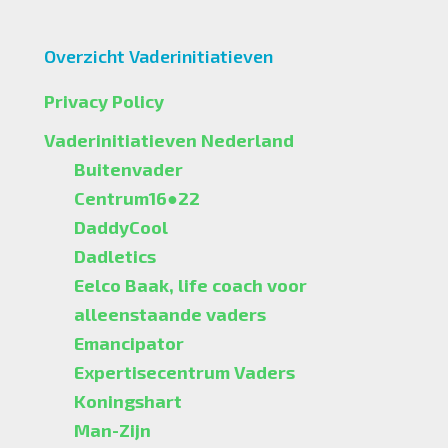
Overzicht Vaderinitiatieven
Privacy Policy
Vaderinitiatieven Nederland
Buitenvader
Centrum16●22
DaddyCool
Dadletics
Eelco Baak, life coach voor
alleenstaande vaders
Emancipator
Expertisecentrum Vaders
Koningshart
Man-Zijn