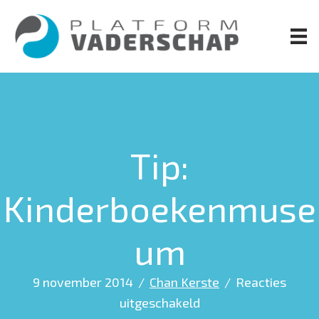
Door
naar
de
hoofd
inhoud
Tip:
Kinderboekenmuse
um
9 november 2014
/
Chan Kerste
/
Reacties
voor
uitgeschakeld