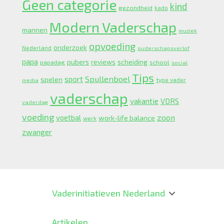
Geen categorie
kind
gezondheid
kado
Modern Vaderschap
mannen
muziek
opvoeding
onderzoek
Nederland
ouderschapsverlof
papa
pubers
scheiding
reviews
school
papadag
social
Tips
Spullenboel
sport
spelen
type vader
media
vaderschap
vakantie
VDRS
vaderdag
voeding
zoon
voetbal
work-life balance
werk
zwanger
Vaderinitiatieven Nederland
Artikelen