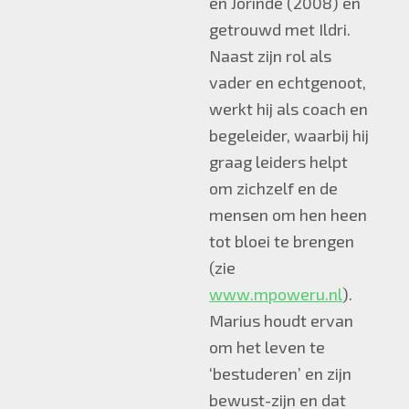
en Jorinde (2008) en
getrouwd met Ildri.
Naast zijn rol als
vader en echtgenoot,
werkt hij als coach en
begeleider, waarbij hij
graag leiders helpt
om zichzelf en de
mensen om hen heen
tot bloei te brengen
(zie
www.mpoweru.nl
).
Marius houdt ervan
om het leven te
‘bestuderen’ en zijn
bewust-zijn en dat