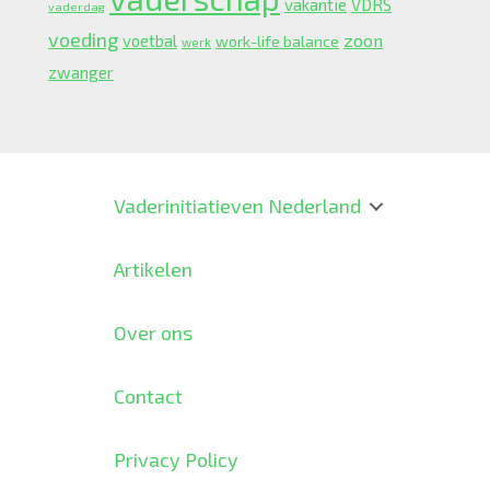
vakantie
VDRS
vaderdag
voeding
zoon
voetbal
work-life balance
werk
zwanger
Vaderinitiatieven Nederland
Artikelen
Over ons
Contact
Privacy Policy