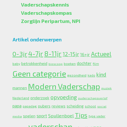
Vaderschapskennis
Vaderschapskompas
Zorglijn Peripartum, NPI
Artikel onderwerpen
4-7jr
0-3jr
8-11jr
Actueel
12-15jr
16+jr
dochter
betrokkenheid
boeken
baby
bioscoop
film
Geen categorie
kind
gezondheid
kado
Modern Vaderschap
mannen
muziek
opvoeding
onderzoek
Nederland
ouderschapsverlof
papa
pubers
scheiding
reviews
school
papadag
social
Tips
Spullenboel
sport
spelen
type vader
media
vaderschap