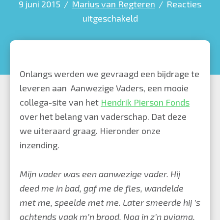
9 juni 2015
/
Marius van Regteren
/
Reacties
voor
uitgeschakeld
Work-
Daddy
Balance
Onlangs werden we gevraagd een bijdrage te
(Vadersaanwezig.nl)
leveren aan
Aanwezige Vaders
, een mooie
collega-site van het
Hendrik Pierson Fonds
over het belang van vaderschap. Dat deze
we uiteraard graag. Hieronder onze
inzending.
Mijn vader was een aanwezige vader. Hij
deed me in bad, gaf me de fles, wandelde
met me, speelde met me. Later smeerde hij ’s
ochtends vaak m’n brood. Nog in z’n pyjama.