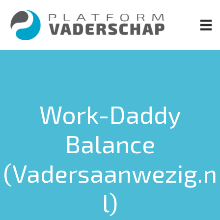
Door
naar
de
hoofd
inhoud
Work-Daddy
Balance
(Vadersaanwezig.n
l)