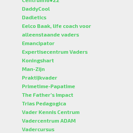
Centrum16●22
DaddyCool
Dadletics
Eelco Baak, life coach voor
alleenstaande vaders
Emancipator
Expertisecentrum Vaders
Koningshart
Man-Zijn
Praktijkvader
Primetime-Papatime
The Father’s Impact
Trias Pedagogica
Vader Kennis Centrum
Vadercentrum ADAM
Vadercursus