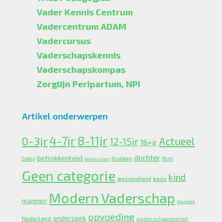
Vader Kennis Centrum
Vadercentrum ADAM
Vadercursus
Vaderschapskennis
Vaderschapskompas
Zorglijn Peripartum, NPI
Artikel onderwerpen
4-7jr
0-3jr
8-11jr
Actueel
12-15jr
16+jr
dochter
betrokkenheid
boeken
baby
bioscoop
film
Geen categorie
kind
gezondheid
kado
Modern Vaderschap
mannen
muziek
opvoeding
onderzoek
Nederland
ouderschapsverlof