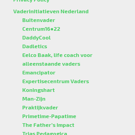
Vaderinitiatieven Nederland
Buitenvader
Centrum16●22
DaddyCool
Dadletics
Eelco Baak, life coach voor
alleenstaande vaders
Emancipator
Expertisecentrum Vaders
Koningshart
Man-Zijn
Praktijkvader
Primetime-Papatime
The Father’s Impact
Trias Pedagogica