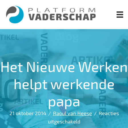
Door
naar
de
hoofd
inhoud
Het Nieuwe Werken
helpt werkende
papa
21 oktober 2014
/
Raoul van Heese
/
Reacties
voor
uitgeschakeld