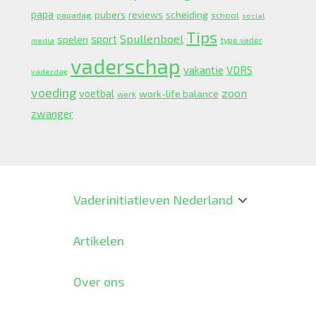
papa
pubers
scheiding
reviews
school
papadag
social
Tips
Spullenboel
sport
spelen
type vader
media
vaderschap
vakantie
VDRS
vaderdag
voeding
zoon
voetbal
work-life balance
werk
zwanger
Vaderinitiatieven Nederland
Artikelen
Over ons