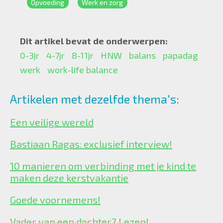
Opvoeding
Werk en zorg
Dit artikel bevat de onderwerpen:
0-3jr
4-7jr
8-11jr
HNW
balans
papadag
werk
work-life balance
Artikelen met dezelfde thema's:
Een veilige wereld
Bastiaan Ragas: exclusief interview!
10 manieren om verbinding met je kind te
maken deze kerstvakantie
Goede voornemens!
Vader van een dochter? Lezen!