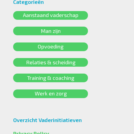
Categorieën
Aanstaand vaderschap
Man zijn
Opvoeding
Relaties & scheiding
Training & coaching
Werk en zorg
Overzicht Vaderinitiatieven
Privacy Policy