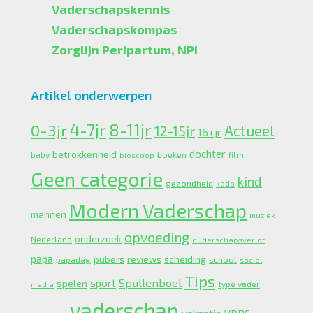
Vaderschapskennis
Vaderschapskompas
Zorglijn Peripartum, NPI
Artikel onderwerpen
4-7jr
0-3jr
8-11jr
Actueel
12-15jr
16+jr
dochter
betrokkenheid
boeken
baby
bioscoop
film
Geen categorie
kind
gezondheid
kado
Modern Vaderschap
mannen
muziek
opvoeding
onderzoek
Nederland
ouderschapsverlof
papa
pubers
scheiding
reviews
school
papadag
social
Tips
Spullenboel
sport
spelen
type vader
media
vaderschap