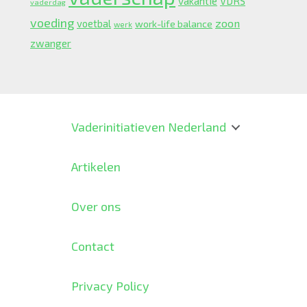
vakantie
VDRS
vaderdag
voeding
zoon
voetbal
work-life balance
werk
zwanger
Vaderinitiatieven Nederland
Artikelen
Over ons
Contact
Privacy Policy