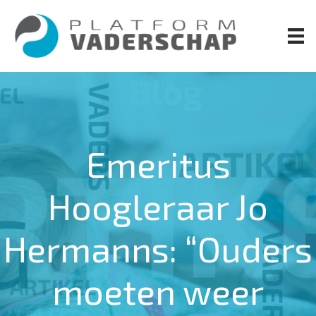
Door
naar
de
hoofd
inhoud
Emeritus
Hoogleraar Jo
Hermanns: “Ouders
moeten weer