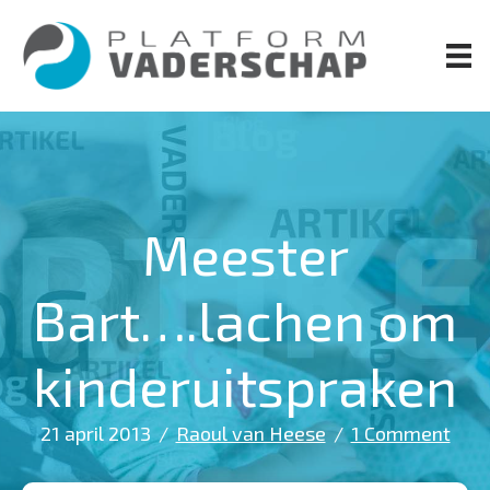
Door
naar
de
hoofd
inhoud
Meester
Bart….lachen om
kinderuitspraken
21 april 2013
/
Raoul van Heese
/
1 Comment