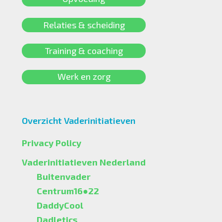
Relaties & scheiding
Training & coaching
Werk en zorg
Overzicht Vaderinitiatieven
Privacy Policy
Vaderinitiatieven Nederland
Buitenvader
Centrum16●22
DaddyCool
Dadletics