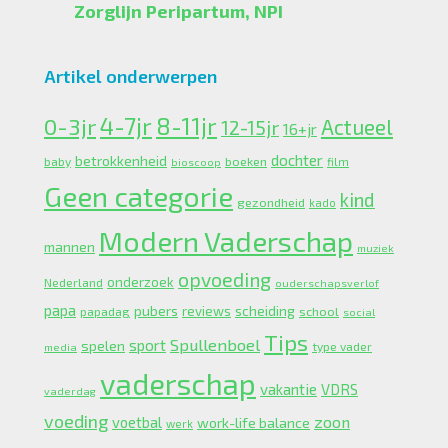
Zorglijn Peripartum, NPI
Artikel onderwerpen
4-7jr
0-3jr
8-11jr
Actueel
12-15jr
16+jr
dochter
betrokkenheid
boeken
baby
bioscoop
film
Geen categorie
kind
gezondheid
kado
Modern Vaderschap
mannen
muziek
opvoeding
onderzoek
Nederland
ouderschapsverlof
papa
pubers
scheiding
reviews
school
papadag
social
Tips
Spullenboel
sport
spelen
type vader
media
vaderschap
vakantie
VDRS
vaderdag
voeding
zoon
voetbal
work-life balance
werk