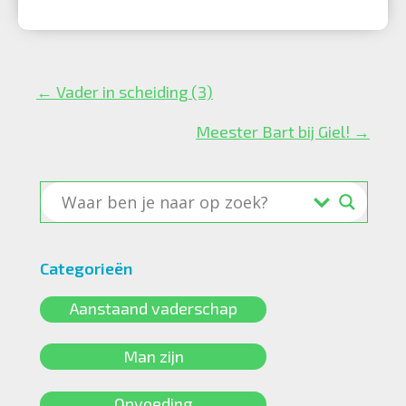
Posts
← Vader in scheiding (3)
navigation
Meester Bart bij Giel! →
Categorieën
Aanstaand vaderschap
Man zijn
Opvoeding