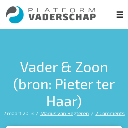
Door
naar
de
hoofd
inhoud
Vader & Zoon
(bron: Pieter ter
Haar)
7 maart 2013
/
Marius van Regteren
/
2 Comments