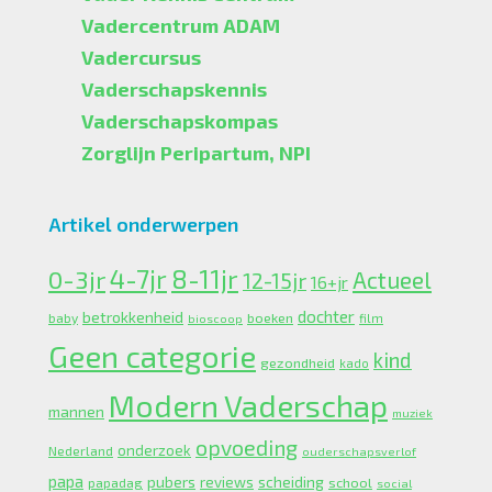
Vadercentrum ADAM
Vadercursus
Vaderschapskennis
Vaderschapskompas
Zorglijn Peripartum, NPI
Artikel onderwerpen
4-7jr
0-3jr
8-11jr
Actueel
12-15jr
16+jr
dochter
betrokkenheid
boeken
baby
bioscoop
film
Geen categorie
kind
gezondheid
kado
Modern Vaderschap
mannen
muziek
opvoeding
onderzoek
Nederland
ouderschapsverlof
papa
pubers
scheiding
reviews
school
papadag
social