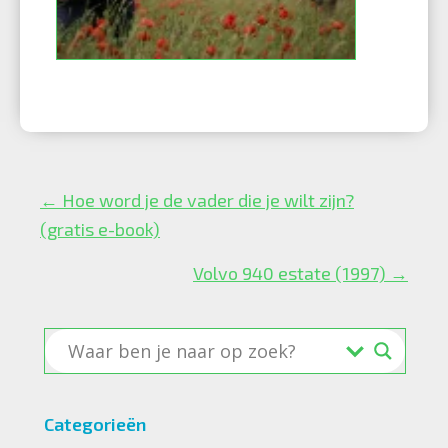
Posts
← Hoe word je de vader die je wilt zijn?
navigation
(gratis e-book)
Volvo 940 estate (1997) →
Categorieën