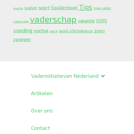
Tips
Spullenboel
sport
spelen
type vader
media
vaderschap
vakantie
VDRS
vaderdag
voeding
zoon
voetbal
work-life balance
werk
zwanger
Vaderinitiatieven Nederland
Artikelen
Over ons
Contact