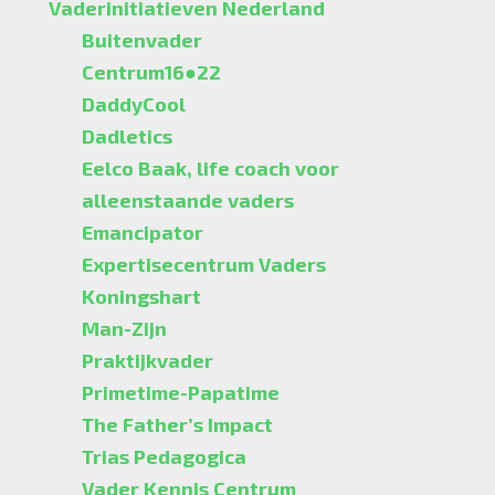
Vaderinitiatieven Nederland
Buitenvader
Centrum16●22
DaddyCool
Dadletics
Eelco Baak, life coach voor
alleenstaande vaders
Emancipator
Expertisecentrum Vaders
Koningshart
Man-Zijn
Praktijkvader
Primetime-Papatime
The Father’s Impact
Trias Pedagogica
Vader Kennis Centrum