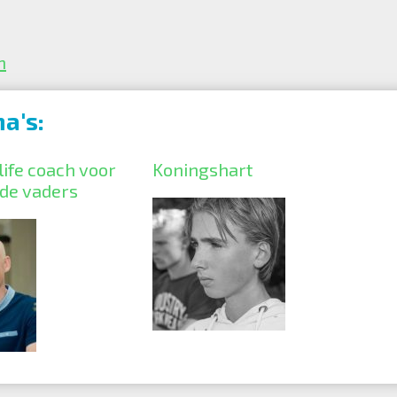
n
a's:
life coach voor
Koningshart
de vaders