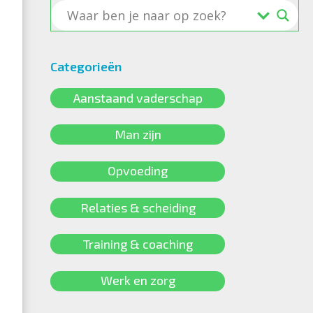
Categorieën
Aanstaand vaderschap
Man zijn
Opvoeding
Relaties & scheiding
Training & coaching
Werk en zorg