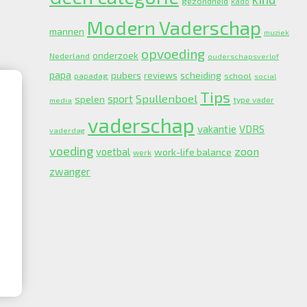
gezondheid
kado
Modern Vaderschap
mannen
muziek
opvoeding
onderzoek
Nederland
ouderschapsverlof
papa
pubers
scheiding
reviews
school
papadag
social
Tips
Spullenboel
sport
spelen
type vader
media
vaderschap
vakantie
VDRS
vaderdag
voeding
zoon
voetbal
work-life balance
werk
zwanger