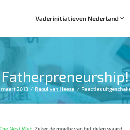
Vaderinitiatieven Nederland
Fatherpreneurship!
 maart 2013
/
Raoul van Heese
/
Reacties uitgeschak
The Next Web
. Zeker de moeite van het delen waard!