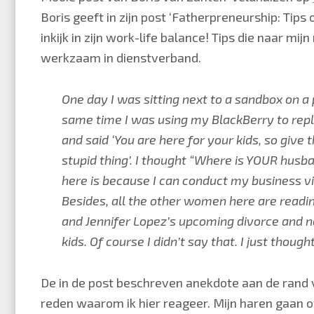
Boris geeft in zijn post ‘Fatherpreneurship: Tip
inkijk in zijn work-life balance! Tips die naar m
werkzaam in dienstverband.
One day I was sitting next to a sandbox on 
same time I was using my BlackBerry to repl
and said ‘You are here for your kids, so give
stupid thing’. I thought “Where is YOUR husb
here is because I can conduct my business via
Besides, all the other women here are read
and Jennifer Lopez’s upcoming divorce and no
kids. Of course I didn’t say that. I just thought
De in de post beschreven anekdote aan de rand 
reden waarom ik hier reageer. Mijn haren gaan o