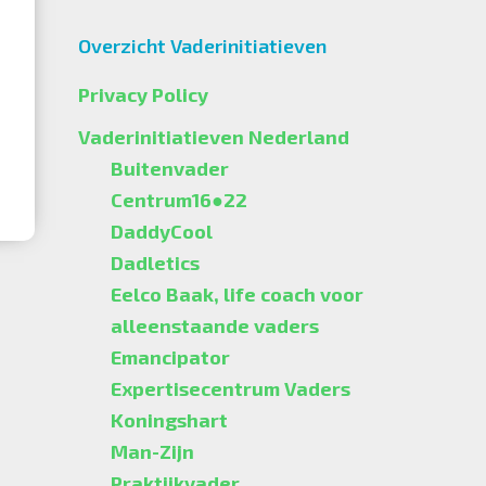
Overzicht Vaderinitiatieven
Privacy Policy
Vaderinitiatieven Nederland
Buitenvader
Centrum16●22
DaddyCool
Dadletics
Eelco Baak, life coach voor
alleenstaande vaders
Emancipator
Expertisecentrum Vaders
Koningshart
Man-Zijn
Praktijkvader