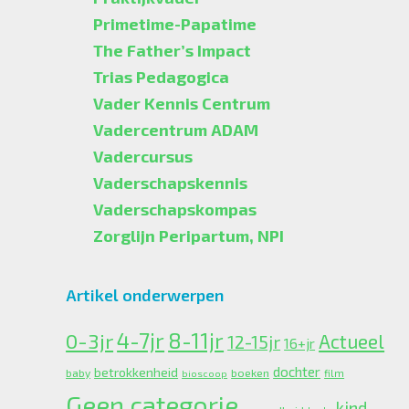
Primetime-Papatime
The Father’s Impact
Trias Pedagogica
Vader Kennis Centrum
Vadercentrum ADAM
Vadercursus
Vaderschapskennis
Vaderschapskompas
Zorglijn Peripartum, NPI
Artikel onderwerpen
4-7jr
0-3jr
8-11jr
Actueel
12-15jr
16+jr
dochter
betrokkenheid
boeken
baby
bioscoop
film
Geen categorie
kind