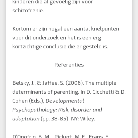
kinderen die al gevoelig zijn voor
schizofrenie.
Kortom er zijn nogal een aantal knelpunten
voor dit onderzoek en het is een erg
kortzichtige conclusie die er gesteld is.
Referenties
Belsky, J., & Jaffee, S. (2006). The multiple
determinants of parenting. In D. Cicchetti & D.
Cohen (Eds.),
Developmental
Psychopathology: Risk, disorder and
adaptation
(pp. 38-85). NY: Wiley.
D’Onofrio, B. M., Rickert, M. E., Frans, E.,