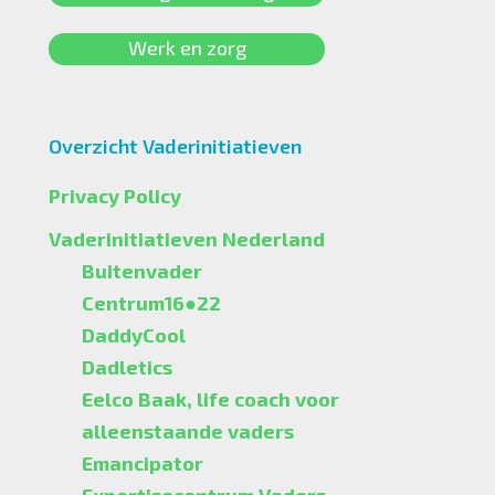
Werk en zorg
Overzicht Vaderinitiatieven
Privacy Policy
Vaderinitiatieven Nederland
Buitenvader
Centrum16●22
DaddyCool
Dadletics
Eelco Baak, life coach voor
alleenstaande vaders
Emancipator