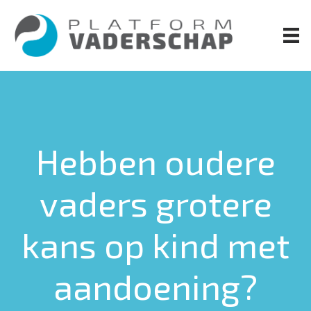
Door
naar
de
hoofd
inhoud
Hebben oudere
vaders grotere
kans op kind met
aandoening?