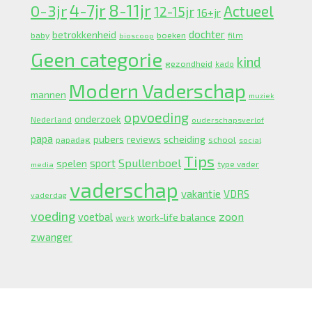
4-7jr
0-3jr
8-11jr
Actueel
12-15jr
16+jr
dochter
betrokkenheid
boeken
baby
bioscoop
film
Geen categorie
kind
gezondheid
kado
Modern Vaderschap
mannen
muziek
opvoeding
onderzoek
Nederland
ouderschapsverlof
papa
pubers
scheiding
reviews
school
papadag
social
Tips
Spullenboel
sport
spelen
type vader
media
vaderschap
vakantie
VDRS
vaderdag
voeding
zoon
voetbal
work-life balance
werk
zwanger