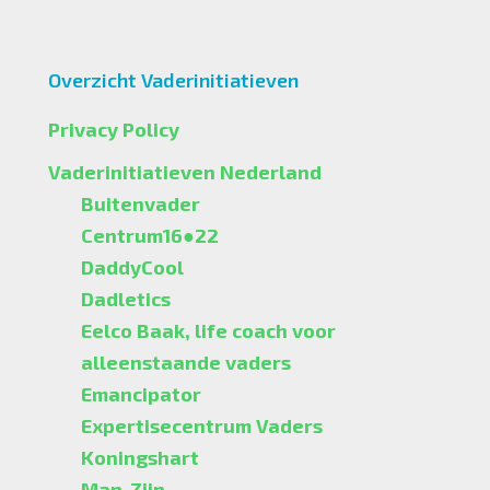
Overzicht Vaderinitiatieven
Privacy Policy
Vaderinitiatieven Nederland
Buitenvader
Centrum16●22
DaddyCool
Dadletics
Eelco Baak, life coach voor
alleenstaande vaders
Emancipator
Expertisecentrum Vaders
Koningshart
Man-Zijn