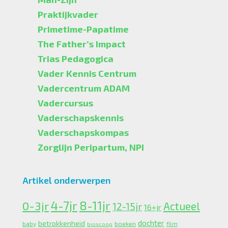
Praktijkvader
Primetime-Papatime
The Father’s Impact
Trias Pedagogica
Vader Kennis Centrum
Vadercentrum ADAM
Vadercursus
Vaderschapskennis
Vaderschapskompas
Zorglijn Peripartum, NPI
Artikel onderwerpen
4-7jr
0-3jr
8-11jr
Actueel
12-15jr
16+jr
dochter
betrokkenheid
boeken
baby
bioscoop
film