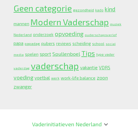
Geen categorie
kind
gezondheid
kado
Modern Vaderschap
mannen
muziek
opvoeding
onderzoek
Nederland
ouderschapsverlof
papa
pubers
scheiding
reviews
school
papadag
social
Tips
Spullenboel
sport
spelen
type vader
media
vaderschap
vakantie
VDRS
vaderdag
voeding
zoon
voetbal
work-life balance
werk
zwanger
Vaderinitiatieven Nederland