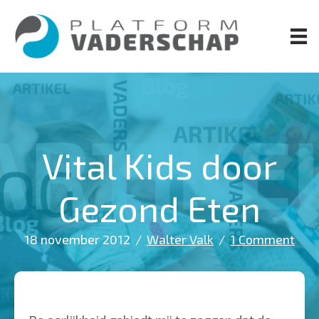
Door
naar
de
hoofd
inhoud
Vital Kids door
Gezond Eten
18 november 2012
/
Walter Valk
/
1 Comment