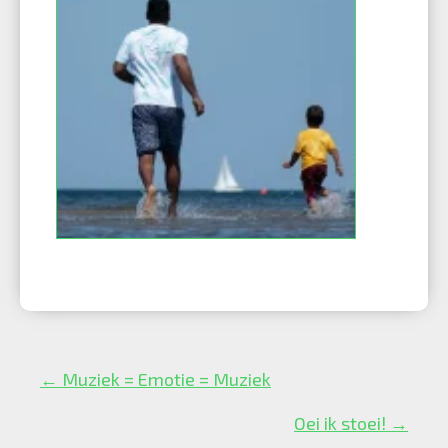
Posts
← Muziek = Emotie = Muziek
navigation
Oei ik stoei! →