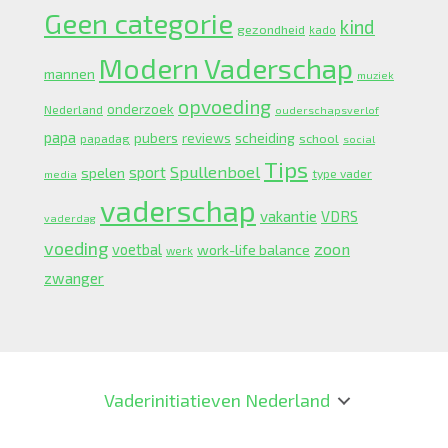
Geen categorie
kind
gezondheid
kado
Modern Vaderschap
mannen
muziek
opvoeding
onderzoek
Nederland
ouderschapsverlof
papa
pubers
scheiding
reviews
school
papadag
social
Tips
Spullenboel
sport
spelen
type vader
media
vaderschap
vakantie
VDRS
vaderdag
voeding
zoon
voetbal
work-life balance
werk
zwanger
Vaderinitiatieven Nederland