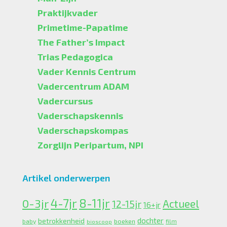
Praktijkvader
Primetime-Papatime
The Father’s Impact
Trias Pedagogica
Vader Kennis Centrum
Vadercentrum ADAM
Vadercursus
Vaderschapskennis
Vaderschapskompas
Zorglijn Peripartum, NPI
Artikel onderwerpen
4-7jr
0-3jr
8-11jr
Actueel
12-15jr
16+jr
dochter
betrokkenheid
boeken
baby
bioscoop
film