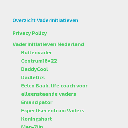
Overzicht Vaderinitiatieven
Privacy Policy
Vaderinitiatieven Nederland
Buitenvader
Centrum16●22
DaddyCool
Dadletics
Eelco Baak, life coach voor
alleenstaande vaders
Emancipator
Expertisecentrum Vaders
Koningshart
Man-Zijn