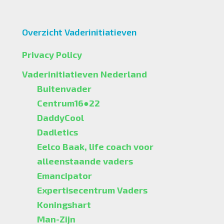
Overzicht Vaderinitiatieven
Privacy Policy
Vaderinitiatieven Nederland
Buitenvader
Centrum16●22
DaddyCool
Dadletics
Eelco Baak, life coach voor
alleenstaande vaders
Emancipator
Expertisecentrum Vaders
Koningshart
Man-Zijn