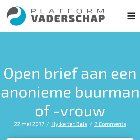
Door
naar
de
hoofd
inhoud
Open brief aan een
anonieme buurman
of -vrouw
22 mei 2017
/
Hylke ter Bals
/
2 Comments