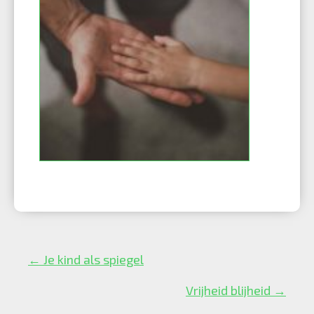
Posts
← Je kind als spiegel
navigation
Vrijheid blijheid →