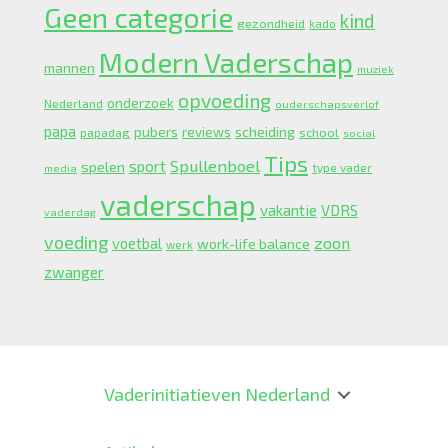
Geen categorie
kind
gezondheid
kado
Modern Vaderschap
mannen
muziek
opvoeding
onderzoek
Nederland
ouderschapsverlof
papa
pubers
scheiding
reviews
school
papadag
social
Tips
Spullenboel
sport
spelen
type vader
media
vaderschap
vakantie
VDRS
vaderdag
voeding
zoon
voetbal
work-life balance
werk
zwanger
Vaderinitiatieven Nederland