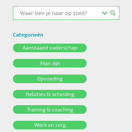
Categorieën
Aanstaand vaderschap
Man zijn
Opvoeding
Relaties & scheiding
Training & coaching
Werk en zorg