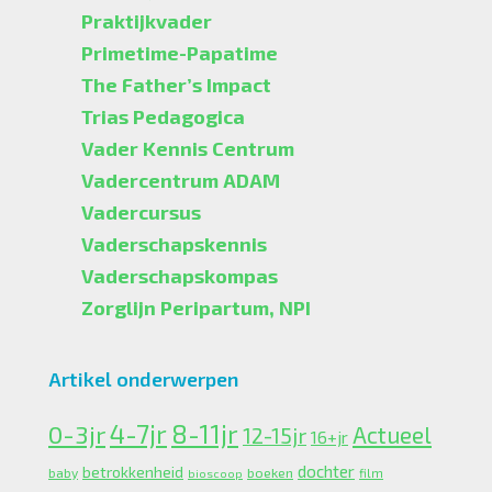
Praktijkvader
Primetime-Papatime
The Father’s Impact
Trias Pedagogica
Vader Kennis Centrum
Vadercentrum ADAM
Vadercursus
Vaderschapskennis
Vaderschapskompas
Zorglijn Peripartum, NPI
Artikel onderwerpen
4-7jr
0-3jr
8-11jr
Actueel
12-15jr
16+jr
dochter
betrokkenheid
boeken
baby
bioscoop
film