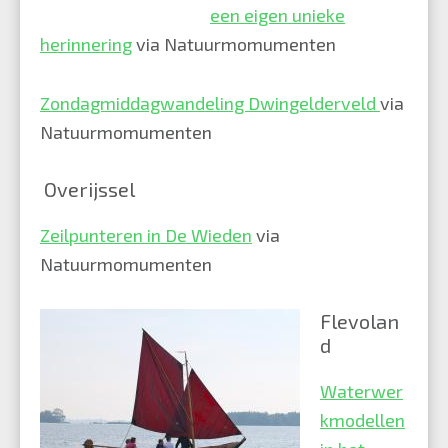
een eigen unieke
herinnering
via Natuurmomumenten
Zondagmiddagwandeling Dwingelderveld
via
Natuurmomumenten
Overijssel
Zeilpunteren in De Wieden
via
Natuurmomumenten
Flevolan
d
Waterwer
kmodellen