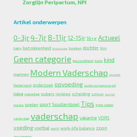
Zorglijn Peripartum, NPI
Artikel onderwerpen
4-7jr
0-3jr
8-11jr
Actueel
12-15jr
16+jr
dochter
betrokkenheid
boeken
baby
bioscoop
film
Geen categorie
kind
gezondheid
kado
Modern Vaderschap
mannen
muziek
opvoeding
onderzoek
Nederland
ouderschapsverlof
papa
pubers
scheiding
reviews
school
papadag
social
Tips
Spullenboel
sport
spelen
type vader
media
vaderschap
vakantie
VDRS
vaderdag
voeding
zoon
voetbal
work-life balance
werk
zwanger