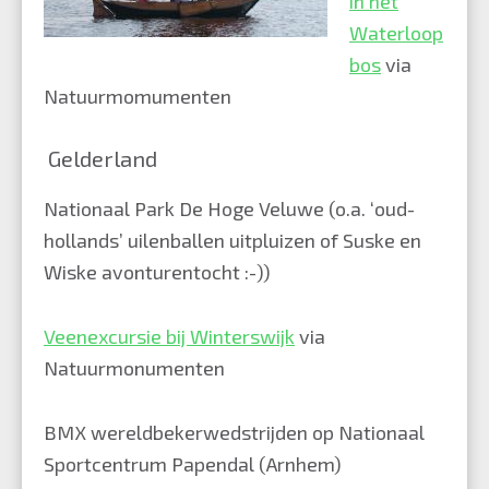
in het
Waterloop
bos
via
Natuurmomumenten
Gelderland
Nationaal Park De Hoge Veluwe
(o.a. ‘oud-
hollands’ uilenballen uitpluizen of Suske en
Wiske avonturentocht :-))
Veenexcursie bij Winterswijk
via
Natuurmonumenten
BMX wereldbekerwedstrijden
op Nationaal
Sportcentrum Papendal (Arnhem)