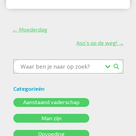
Posts
← Moederdag
navigation
Aso’s op de weg! →
Categorieën
Aanstaand vaderschap
Man zijn
Opvoeding