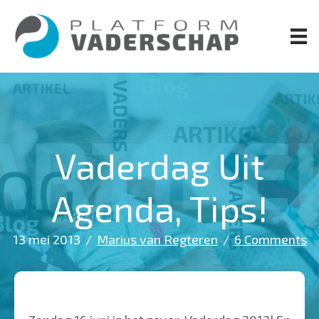
Door
naar
de
hoofd
inhoud
Vaderdag Uit
Agenda, Tips!
13 mei 2013
/
Marius van Regteren
/
6 Comments